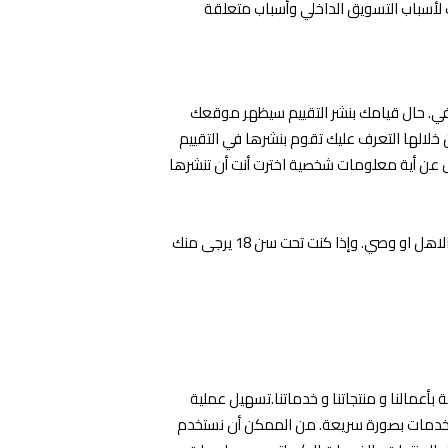
وذلك لأسباب التسويق الداخلي وأسباب متعلقة
رافي. حال قيامك بنشر التقييم سيظهر موقعك
خلالها التعرف عليك تقوم بنشرها في التقييم
 عن أية معلومات شخصية اخترت أنت أن تنشرها
6-العمر: نحترم في غازي بوتيك خصوصية الأطفال. لذلك بالتأكيد انك فوق 18 سنة او انك تقوم باستخدام الموقع تحت اشراف الاهل او وصي. وإذا كنت تحت سن 18 يرجى منك
أعمالنا و منتجاتنا و خدماتنا.تسهيل عملية
لخدمات بصورة سريعة. من الممكن أن نستخدم