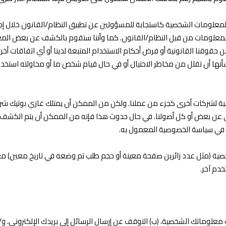
علومات الشخصية كاستجابة للمسؤولين عن تطبيق النظام/القانون خلال إجر
لمعلومات من قبل النظام/القانون. كما وأننا سنقوم بالكشف عن بعض المع
نا القانونية أو فرض أحكام الاستخدام المتبعة لدينا أو أي اتفاقات أخرى أ
أن تقلل من مخاطر الاحتيال أو في حال قيام شخص ما أو محاولته استخدام 
خصية لشركات أخرى كجزء من عملنا. ولكن من الممكن أن يمتلك غازي بوتيك شرك
لي عن بعض أو كل أصولنا. في حال حدوث هذا فإنه من الممكن أن يتم الكشف
ه في سياسة الخصوصية المعمول به.
 (مثل عدد زائرين صفحة معينة أو حجم طلب تم وضعه في تاريخ معين) مع أط
دم آخر.
ث معلوماتك الشخصية، (ب) التوقف عن إرسال الرسائل إلى بريدك الإلكتروني، و