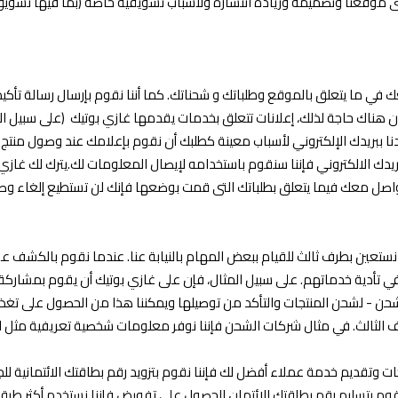
موقعنا وتصميمه وزيادة انتشاره ولأسباب تسويقية خاصة (بما فيها تسويق 
ي ما يتعلق بالموقع وطلباتك و شحناتك. كما أننا نقوم بإرسال رسالة تأكي
ن هناك حاجة لذلك، إعلانات تتعلق بخدمات يقدمها غازي بوتيك (على سبيل ال
دنا ببريدك الإلكتروني لأسباب معينة كطلبك أن نقوم بإعلامك عند وصول منتج
ا ببريدك الالكتروني فإننا سنقوم باستخدامه لإيصال المعلومات لك.يترك لك غازي 
تواصل معك فيما يتعلق بطلباتك التى قمت بوضعها فإنك لن تستطيع إلغاء وصو
انا نستعين بطرف ثالث للقيام ببعض المهام بالنيابة عنا. عندما نقوم بالكش
تأدية خدماتهم. على سبيل المثال، فإن على غازي بوتيك أن يقوم بمشاركة
ت شحن - لشحن المنتجات والتأكد من توصيلها ويمكننا هذا من الحصول على تغ
لثالث. في مثال شركات الشحن فإننا نوفر معلومات شخصية تعريفية مثل اس
وتقديم خدمة عملاء أفضل لك فإننا نقوم بتزويد رقم بطاقتك الائتمانية لل
قوم بتسليم رقم بطاقتك الائتمان للحصول على تفويض فإننا نستخدم أكثر طرق 