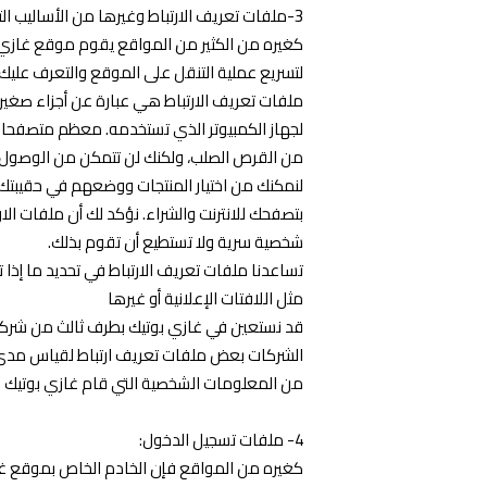
3-ملفات تعريف الارتباط وغيرها من الأساليب التكنولوجية المستخدمة:
كغيره من الكثير من المواقع يقوم موقع غازي ب
لتسريع عملية التنقل على الموقع والتعرف عليك
ملفات تعريف الارتباط هي عبارة عن أجزاء صغي
لجهاز الكمبيوتر الذي تستخدمه. معظم متصفحات 
من القرص الصلب، ولكنك لن تتمكن من الوصول إل
لنمكنك من اختيار المنتجات ووضعهم في حقيبتك
بتصفحك للانترنت والشراء. نؤكد لك أن ملفات ا
شخصية سرية ولا تستطيع أن تقوم بذلك.
تساعدنا ملفات تعريف الارتباط في تحديد ما إ
مثل اللافتات الإعلانية أو غيرها
قد نستعين في غازي بوتيك بطرف ثالث من شركات 
الشركات بعض ملفات تعريف ارتباط لقياس مدى فاع
من المعلومات الشخصية التي قام غازي بوتيك ب
4- ملفات تسجيل الدخول:
كغيره من المواقع فإن الخادم الخاص بموقع غازي