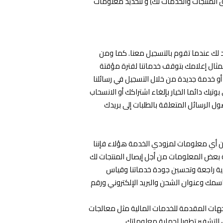
المنتجات والخدمات لك) و لتحديد معلومات
د لك عندما تقوم بالتسجيل معنا. كما ومن
مثال إعلامك بتوقف خدماتنا لفترة مؤقتة
 أو خدمة جديدة من خلال التسجيل في رسائلنا
بوتيك دائما الخيار بإلغاء اشتراكك أو الانسحاب
ل الرسائل المتعلقة بالطلبات إلى بريدك
ف عن أي معلومات لمزودي الخدمة هؤلاء فإننا
 بعض المعلومات من أجل إيصال المنتجات لك
ذية راجعة وتحسين جودة خدماتنا وقياس
مك وعنوان الشحن والبريد الإلكتروني ورقم
جهات المقدمة للخدمات المالية مثل معالجات
التشفير تطورا لحماية معلوماتك.