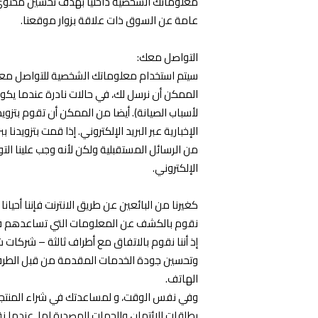
معلوماتك الشخصية داخلياً بهدف تحسين محتوى 
عامة عن السوق ذات علاقة بزوار موقعنا.
التواصل معك:
سيتم استخدام معلوماتك الشخصية للتواصل معك ف
الممكن أن نرسل لك، في حالات نادرة عندما يكو
لأسباب الصيانة). أيضا من الممكن أن تقوم بتزوي
الإخبارية عبر البريد الإلكتروني. إذا قمت بتزويدن
من الرسائل المستقبلية ولكن لأنه وجب علينا ال
الإلكتروني.
كغيرنا من البائعين عن طريق الانترنت فإننا أحي
نقوم بالكشف عن المعلومات التي تساعدهم في 
إذ أننا نقوم بالاتفاق مع أطراف ثالثة – شركا
وتحسين جودة الخدمات المقدمة من قبل الطرف ا
الهاتف.
وفي نفس الوقت، و لمساعدتك في شراء المنتجات 
بطاقات الائتمان والجهات المصدرة لها. عندما ن