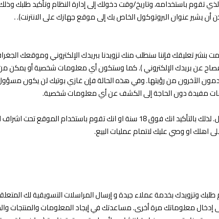
لإنترنت الذي تقوم باستخدامه، وتاريخ/وقت دخولك إلى إدارة النظام وتأكيد طلبك 
ن يشير عنوان البروتوكول الخاص بك إلى موقع جهازك على الانترنت). .
 قمت بنشر تعليقك فإننا سنطلب منك تزويدنا ببريدك الإلكتروني وموقعك الجغ
إفصاح عن بريدك الإلكتروني ). كما وستكون أي معلومات شخصية أو يمكن من 
دمون الآخرون من رؤيتها. وفي هذه الحالة فإن غازي بوتيك لن يكون مسؤول
مات مفيدة دون الحاجة إلى الكشف عن أي معلومات شخصية.
ى اهلك او وصي عليك لاتمام عمليات البيع.
بك وتزويدك بخدمة عملاء جيدة و إرسال المراسلات التسويقية لك المتعلقة ب
ى إدخال معلوماتك مرة أخرى. مساعدتك في إيجاد المعلومات والمنتجات وا