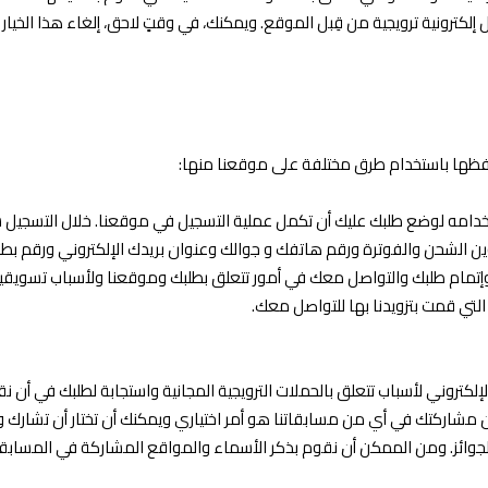
 إلكترونية ترويجية من قِبل الموقع. ويمكنك، في وقتٍ لاحق، إلغاء هذا الخيار 
ظها باستخدام طرق مختلفة على موقعنا منها:
خدامه لوضع طلبك عليك أن تكمل عملية التسجيل في موقعنا. خلال التسجيل
شحن والفوترة ورقم هاتفك و جوالك وعنوان بريدك الإلكتروني ورقم بطاقة
تمام طلبك والتواصل معك في أمور تتعلق بطلبك وموقعنا ولأسباب تسويقية 
تي قمت بتزويدنا بها للتواصل معك.
إلكتروني لأسباب تتعلق بالحملات الترويجية المجانية واستجابة لطلبك في أن نق
ية. إن مشاركتك في أي من مسابقاتنا هو أمر اختياري ويمكنك أن تختار أن تش
الجوائز. ومن الممكن أن نقوم بذكر الأسماء والمواقع المشاركة في المساب