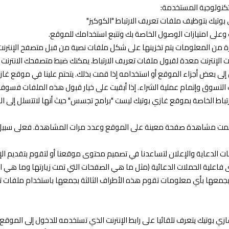
وتيك بتوظيف ملفات تعريف الارتباط "الكوكيز"
 وعلى امتيازات الوصول الخاصة بك وتتبع استخدامك للموقع.
رة من المعلومات يتم تخزينها على شكل ملفات نصية من قبل متصفح الإنترن
الإنترنت معدة لقبول ملفات تعريف الارتباط. يمكنك ضبط متصفحك الانترنت 
ى بعض أجزاء الموقع أو استخدامه إذا قمت بذلك. يتحتم علينا في موقع غازي
 التسوق وإتمام عملية الشراء. إذا أبقيت على خيار قبول هذه الملفات فس
لارتباط الخاصة بموقع غازي بوتيك ليست "برامج تجسس" حيث أنها لاتتسلل إل
ذا تمت مشاهدة صفحة معينة على الموقع وعدد مرات المشاهدة. فعلى سبيل ا
الدعاية والإعلان لتساعدنا في تصميم محتوى موقعنا أو لتقوم بتقديم الإع
لية الحملات الدعائية (مثل ما هي الصفحات التي تمت زيارتها وما هي المنت
جمعها بأي معلومات تقوم هذه الأطراف الثالثة بجمعها باستخدام ملفات تعر
 بوتيك يتعرف تلقائيا على رابط الإنترنت الذي تستخدمه للدخول إلى الموقع. 