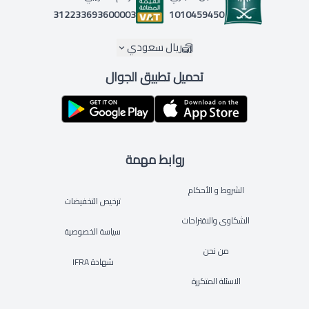
1010459450
312233693600003
ريال سعودي
تحميل تطبيق الجوال
روابط مهمة
الشروط و الأحكام
ترخيص التخفيضات
الشكاوى والاقتراحات
سياسة الخصوصية
من نحن
شهادة IFRA
الاسئلة المتكررة