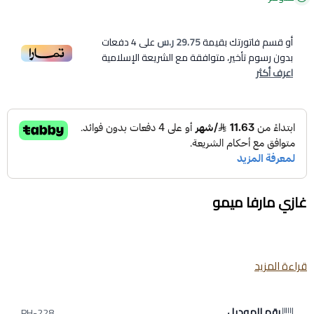
أو قسم فاتورتك بقيمة
29.75 ر.س
على
4
دفعات
بدون رسوم تأخير، متوافقة مع الشريعة الإسلامية
اعرف أكثر
غازي مارفا ميمو
قراءة المزيد
يُقدم غازي مارفا ميمو توليفة أنيقة تجمع بين الحمضيات المبهجة
والزهور الكريمية، مع لمسة خشبية دافئة. عطرٌ بودري ناعم، مثالي
رقم الموديل
لأمسيات الشتاء الهادئة أو لإضفاء لمسة من الرقي على إطلالتك اليومية.
PH-228