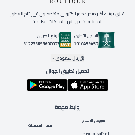
غازي بوتيك أكبر متجر عطور الكتروني متخصصون في إنتاج العطور
المستوحاة من أشهر الماركات العالمية
السجل التجاري
الرقم الضريبي
1010459450
312233693600003
ريال سعودي
تحميل تطبيق الجوال
روابط مهمة
الشروط و الأحكام
ترخيص التخفيضات
الشكاوى والاقتراحات