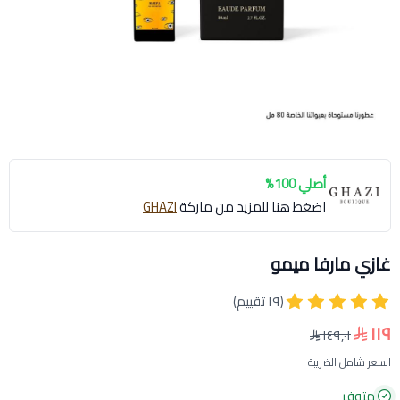
أصلي 100%
اضغط هنا للمزيد من ماركة
GHAZI
غازي مارفا ميمو
(١٩ تقييم)
١١٩
١٤٩٫٠١
السعر شامل الضريبة
متوفر