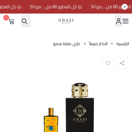
80 مل… مو 50
ترا كل العطور 80 مل… مو 50
ترا كل العطور 80 مل… مو 0
٠
GHAZI BOUTIQUE
الرئيسية
الاكثر مبيعاُ
غازي مارفا ميمو