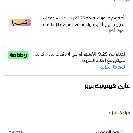
أو قسم فاتورتك بقيمة
23.75 ر.س
على
4
دفعات
بدون رسوم تأخير، متوافقة مع الشريعة الإسلامية
اعرف أكثر
غازي هيبنوتيك بويز
قراءة المزيد
عطر رجالي يفوح بدفء الفانيليا الشرقية، مع لمسة بودرية ناعمة من
اللوز. يبرز فيه مزيج زهري كريمي، مما يجعله مناسباً لسهراتك الهادئة أو
رقم الموديل
لقضاء وقت ممتع مع من تحب في أجواء الشتاء.
PH-073