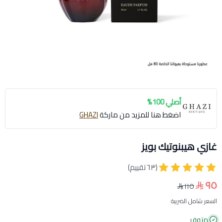
أصلي 100%
اضغط هنا للمزيد من ماركة
GHAZI
غازي هيبنوتيك بويز
(٦٣ تقييم)
٩٥
١١٥
السعر شامل الضريبة
متوفر