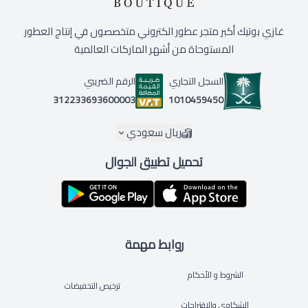
غازي بوتيك أكبر متجر عطور الكتروني متخصصون في إنتاج العطور
المستوحاة من أشهر الماركات العالمية
السجل التجاري
الرقم الضريبي
1010459450
312233693600003
ريال سعودي
تحميل تطبيق الجوال
روابط مهمة
الشروط و الأحكام
ترخيص التخفيضات
الشكاوى والاقتراحات