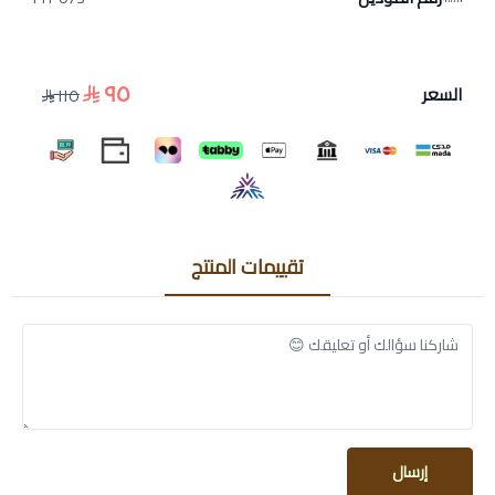
النوتة العطرية
٩٥
السعر
١١٥
المقدمة:
مشمش، خوخ، جوز الهند
القلب:
مسك الروم، ياسمين، زنبق الوادي، ورد، خشب الورد، كراويا
تقييمات المنتج
القاعدة:
خشب الصندل، لوز، فانيليا، مسك
تفاصيل صغيرة… تصنع فرقًا كبيرًا.
إرسال