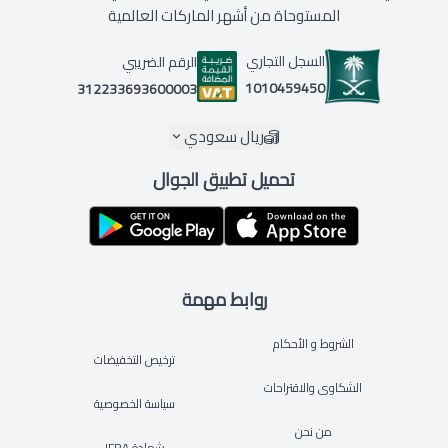
المستوحاة من أشهر الماركات العالمية
السجل التجاري
الرقم الضريبي
1010459450
312233693600003
ريال سعودي
تحميل تطبيق الجوال
روابط مهمة
الشروط و الأحكام
ترخيص التخفيضات
الشكاوى والاقتراحات
سياسة الخصوصية
من نحن
شهادة IFRA